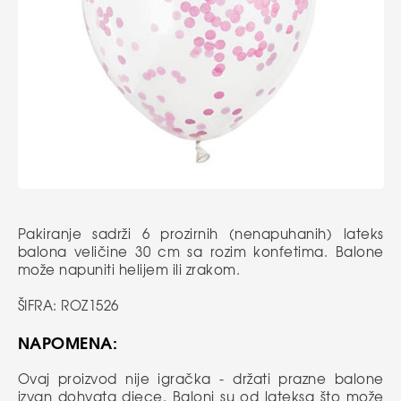
Pakiranje sadrži 6 prozirnih (nenapuhanih) lateks
balona veličine 30 cm sa rozim konfetima. Balone
može napuniti helijem ili zrakom.
ŠIFRA: ROZ1526
NAPOMENA:
Ovaj proizvod nije igračka - držati prazne balone
izvan dohvata djece. Baloni su od lateksa što može