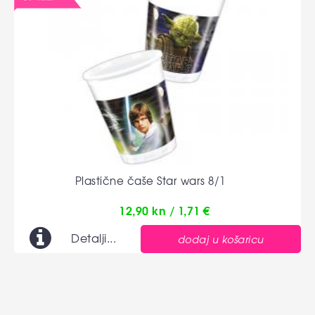
Plastične čaše Star wars 8/1
12,90 kn / 1,71 €
Detalji...
dodaj u košaricu